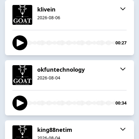
klivein
2026-08-06
00:27
okfuntechnology
2026-08-04
00:34
king88netim
2026-08-04