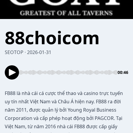
88choicom
SEOTOP · 2026-01-31
00:46
FB88
là nhà cái cá cược thể thao và casino trực tuyến
uy tín nhất Việt Nam và Châu Á hiện nay. FB88 ra đời
năm 2011, được quản lý bởi Young Royal Business
Corporation và cấp phép hoạt động bởi PAGCOR. Tại
Việt Nam, từ năm 2016 nhà cái FB88 được cấp giấy