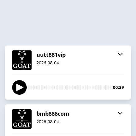
uutt881vip
2026-08-04
00:39
bmb888com
2026-08-04