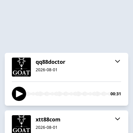
qq88doctor
2026-08-01
00:31
xtt88com
2026-08-01