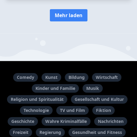
Mehr laden
Comedy
Kunst
Bildung
Wirtschaft
Kinder und Familie
Musik
Religion und Spiritualität
Gesellschaft und Kultur
Technologie
TV und Film
Fiktion
Geschichte
Wahre Kriminalfälle
Nachrichten
Freizeit
Regierung
Gesundheit und Fitness