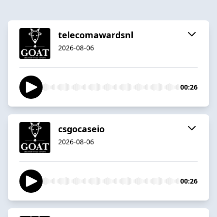
telecomawardsnl
2026-08-06
00:26
csgocaseio
2026-08-06
00:26