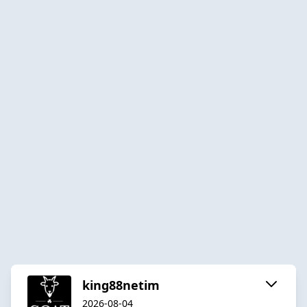
king88netim
2026-08-04