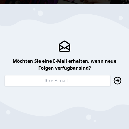
Möchten Sie eine E-Mail erhalten, wenn neue
Folgen verfügbar sind?