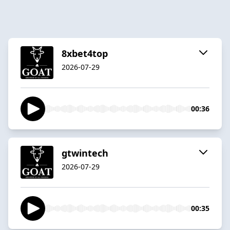
8xbet4top
2026-07-29
00:36
gtwintech
2026-07-29
00:35