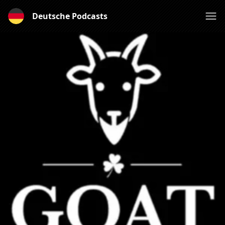
Deutsche Podcasts