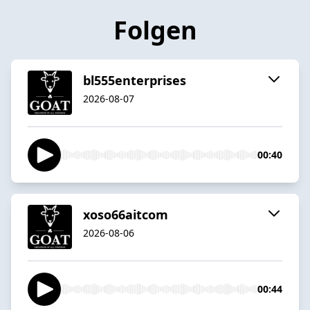
Folgen
bl555enterprises
2026-08-07
00:40
xoso66aitcom
2026-08-06
00:44