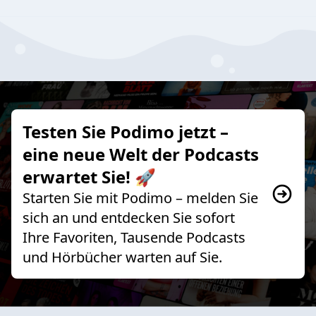
Testen Sie Podimo jetzt –
eine neue Welt der Podcasts
erwartet Sie! 🚀
Starten Sie mit Podimo – melden Sie
sich an und entdecken Sie sofort
Ihre Favoriten, Tausende Podcasts
und Hörbücher warten auf Sie.