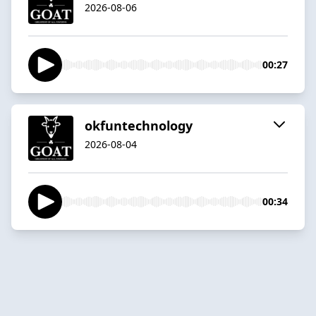
2026-08-06
00:27
okfuntechnology
2026-08-04
00:34