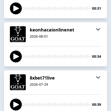
00:31
keonhacaionlinenet
2026-08-01
00:34
8xbet71live
2026-07-29
00:39