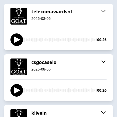
telecomawardsnl
2026-08-06
00:26
csgocaseio
2026-08-06
00:26
klivein