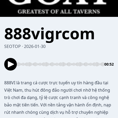
888vigrcom
SEOTOP · 2026-01-30
00:52
888VI
là trang cá cược trực tuyến uy tín hàng đầu tại
Việt Nam, thu hút đông đảo người chơi nhờ hệ thống
trò chơi đa dạng, tỷ lệ cược cạnh tranh và công nghệ
bảo mật tiên tiến. Với nền tảng vận hành ổn định, nạp
rút nhanh chóng cùng dịch vụ hỗ trợ chuyên nghiệp