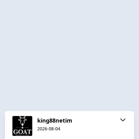
king88netim
2026-08-04