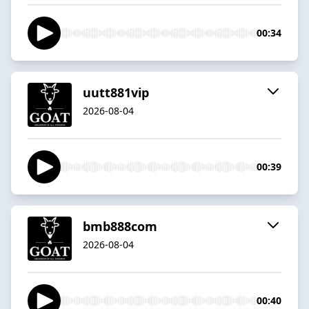
00:34
uutt881vip
2026-08-04
00:39
bmb888com
2026-08-04
00:40