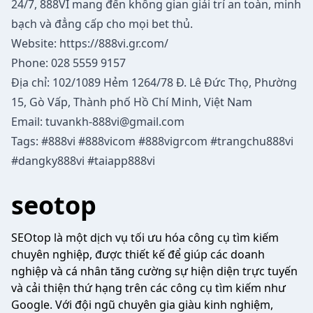
24/7, 888VI mang đến không gian giải trí an toàn, minh
bạch và đẳng cấp cho mọi bet thủ.
Website:
https://888vi.gr.com/
Phone: 028 5559 9157
Địa chỉ: 102/1089 Hẻm 1264/78 Đ. Lê Đức Thọ, Phường
15, Gò Vấp, Thành phố Hồ Chí Minh, Việt Nam
Email:
tuvankh-888vi@gmail.com
Tags: #888vi #888vicom #888vigrcom #trangchu888vi
#dangky888vi #taiapp888vi
seotop
SEOtop là một dịch vụ tối ưu hóa công cụ tìm kiếm
chuyên nghiệp, được thiết kế để giúp các doanh
nghiệp và cá nhân tăng cường sự hiện diện trực tuyến
và cải thiện thứ hạng trên các công cụ tìm kiếm như
Google. Với đội ngũ chuyên gia giàu kinh nghiệm,