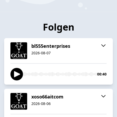
Folgen
bl555enterprises
2026-08-07
00:40
xoso66aitcom
2026-08-06