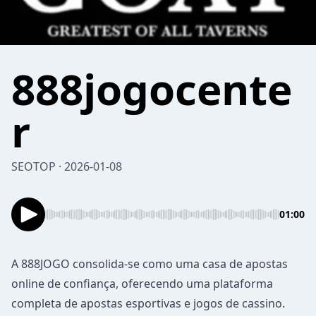
888jogocente
r
SEOTOP · 2026-01-08
01:00
A
888JOGO
consolida-se como uma casa de apostas
online de confiança, oferecendo uma plataforma
completa de apostas esportivas e jogos de cassino.