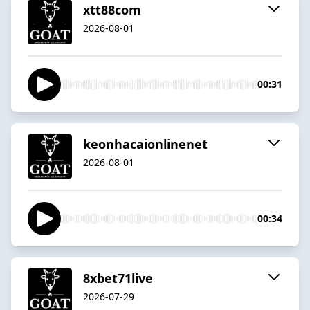
xtt88com
2026-08-01
00:31
keonhacaionlinenet
2026-08-01
00:34
8xbet71live
2026-07-29