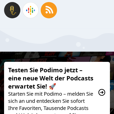
Testen Sie Podimo jetzt –
eine neue Welt der Podcasts
erwartet Sie! 🚀
Starten Sie mit Podimo – melden Sie
sich an und entdecken Sie sofort
Ihre Favoriten, Tausende Podcasts