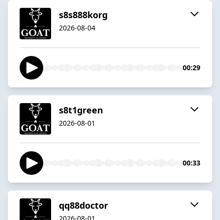
s8s888korg
2026-08-04
00:29
s8t1green
2026-08-01
00:33
qq88doctor
2026-08-01