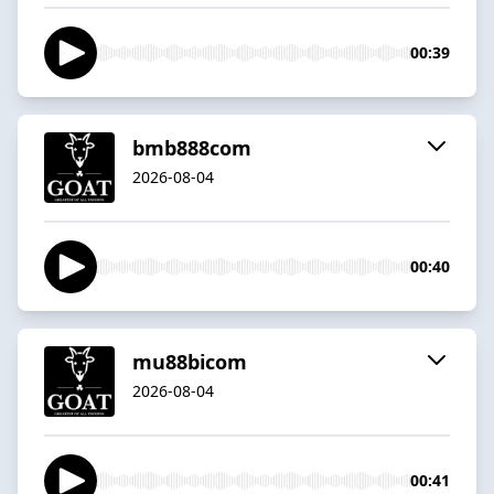
00:39
bmb888com
2026-08-04
00:40
mu88bicom
2026-08-04
00:41