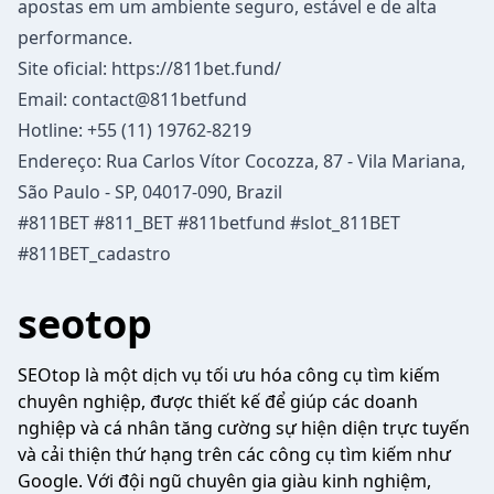
apostas em um ambiente seguro, estável e de alta
performance.
Site oficial:
https://811bet.fund/
Email: contact@811betfund
Hotline: +55 (11) 19762-8219
Endereço: Rua Carlos Vítor Cocozza, 87 - Vila Mariana,
São Paulo - SP, 04017-090, Brazil
#811BET #811_BET #811betfund #slot_811BET
#811BET_cadastro
seotop
SEOtop là một dịch vụ tối ưu hóa công cụ tìm kiếm
chuyên nghiệp, được thiết kế để giúp các doanh
nghiệp và cá nhân tăng cường sự hiện diện trực tuyến
và cải thiện thứ hạng trên các công cụ tìm kiếm như
Google. Với đội ngũ chuyên gia giàu kinh nghiệm,