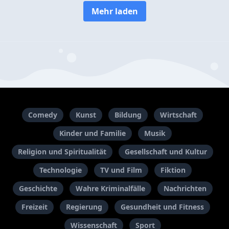
Mehr laden
Comedy
Kunst
Bildung
Wirtschaft
Kinder und Familie
Musik
Religion und Spiritualität
Gesellschaft und Kultur
Technologie
TV und Film
Fiktion
Geschichte
Wahre Kriminalfälle
Nachrichten
Freizeit
Regierung
Gesundheit und Fitness
Wissenschaft
Sport