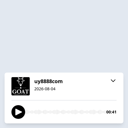
uy8888com
2026-08-04
00:41