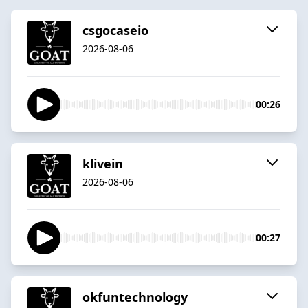
csgocaseio
2026-08-06
00:26
klivein
2026-08-06
00:27
okfuntechnology