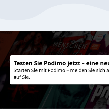
Testen Sie Podimo jetzt – eine ne
Starten Sie mit Podimo – melden Sie sich
auf Sie.