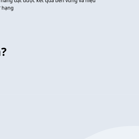
hàng đạt được kết quả bền vững và hiệu
ứ hạng
n?