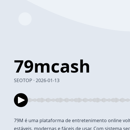
79mcash
SEOTOP · 2026-01-13
79M
é uma plataforma de entretenimento online vol
estáveis, modernas e fáceis de usar. Com sistema s