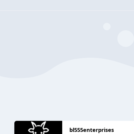
bl555enterprises