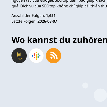
nguyên tắc của Google, SEOtop đảm bảo giúp khách 
quả. Dịch vụ của SEOtop không chỉ giúp cải thiện th
Anzahl der Folgen:
1,651
Letzte Folgen:
2026-08-07
Wo kannst du zuhöre