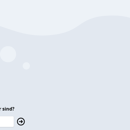
 sind?