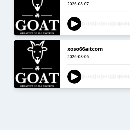
2026-08-07
xoso66aitcom
2026-08-06