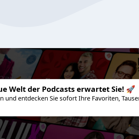
ue Welt der Podcasts erwartet Sie! 🚀
 an und entdecken Sie sofort Ihre Favoriten, Ta