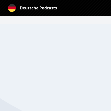
Deutsche Podcasts