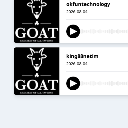
okfuntechnology
2026-08-04
king88netim
2026-08-04