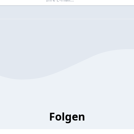
Folgen