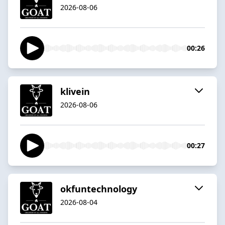
2026-08-06
00:26
klivein
2026-08-06
00:27
okfuntechnology
2026-08-04