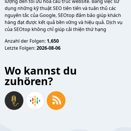
lượng đến tối ưu hóa cấu trúc website. Bằng việc sử
dụng những kỹ thuật SEO tiên tiến và tuân thủ các
nguyên tắc của Google, SEOtop đảm bảo giúp khách
hàng đạt được kết quả bền vững và hiệu quả. Dịch vụ
của SEOtop không chỉ giúp cải thiện thứ hạng
Anzahl der Folgen:
1,650
Letzte Folgen:
2026-08-06
Wo kannst du
zuhören?