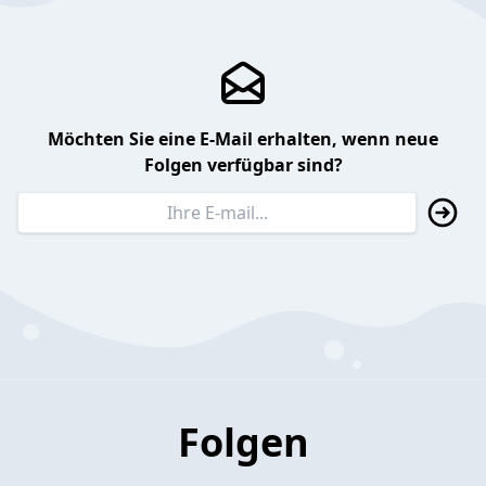
Möchten Sie eine E-Mail erhalten, wenn neue
Folgen verfügbar sind?
Folgen