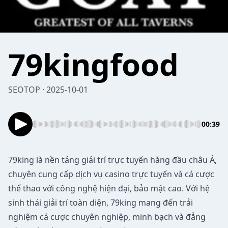
79kingfood
SEOTOP · 2025-10-01
00:39
79king
là nền tảng giải trí trực tuyến hàng đầu châu Á,
chuyên cung cấp dịch vụ casino trực tuyến và cá cược
thể thao với công nghệ hiện đại, bảo mật cao. Với hệ
sinh thái giải trí toàn diện, 79king mang đến trải
nghiệm cá cược chuyên nghiệp, minh bạch và đẳng