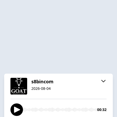
s8bincom
2026-08-04
00:32