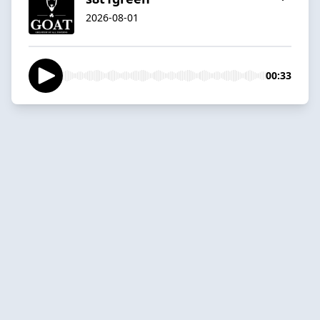
2026-08-01
00:33