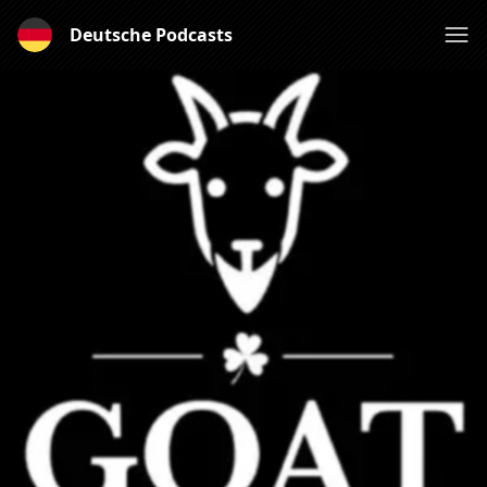
Deutsche Podcasts