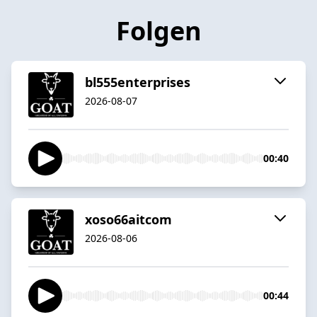
Folgen
bl555enterprises
2026-08-07
00:40
xoso66aitcom
2026-08-06
00:44