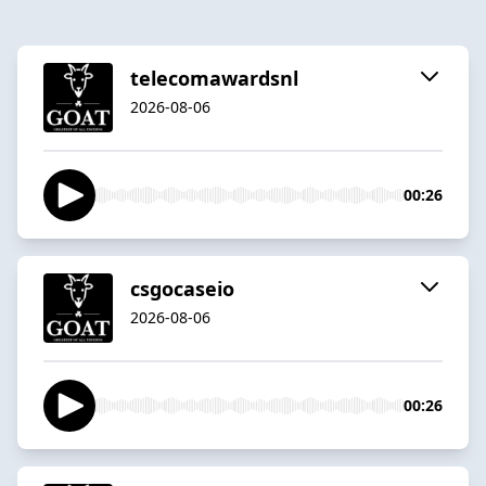
telecomawardsnl
2026-08-06
00:26
csgocaseio
2026-08-06
00:26