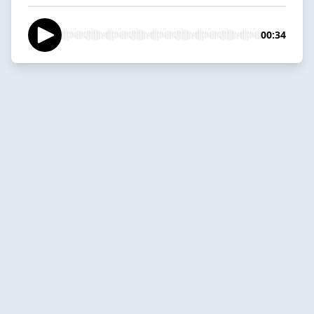
00:34