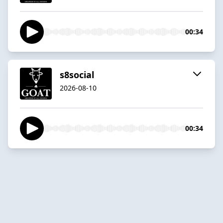
00:34
s8social
2026-08-10
00:34