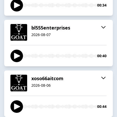
00:34
bl555enterprises
2026-08-07
00:40
xoso66aitcom
2026-08-06
00:44