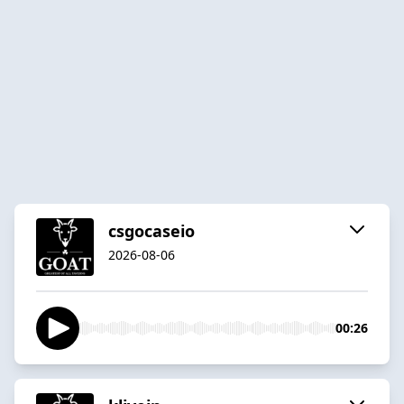
csgocaseio
2026-08-06
00:26