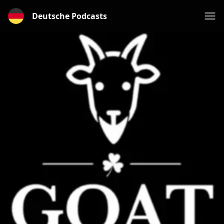
Deutsche Podcasts