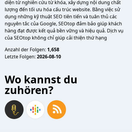
diện từ nghiên cứu từ khóa, xây dựng nội dung chất
lượng đến tối ưu hóa cấu trúc website. Bằng việc sử
dụng những kỹ thuật SEO tiên tiến và tuân thủ các
nguyên tắc của Google, SEOtop đảm bảo giúp khách
hàng đạt được kết quả bền vững và hiệu quả. Dịch vụ
của SEOtop không chỉ giúp cải thiện thứ hạng
Anzahl der Folgen:
1,658
Letzte Folgen:
2026-08-10
Wo kannst du
zuhören?