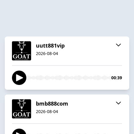
uutt881vip
2026-08-04
00:39
bmb888com
2026-08-04