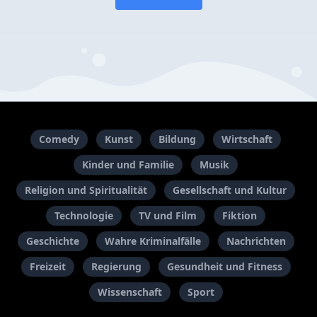
Comedy
Kunst
Bildung
Wirtschaft
Kinder und Familie
Musik
Religion und Spiritualität
Gesellschaft und Kultur
Technologie
TV und Film
Fiktion
Geschichte
Wahre Kriminalfälle
Nachrichten
Freizeit
Regierung
Gesundheit und Fitness
Wissenschaft
Sport