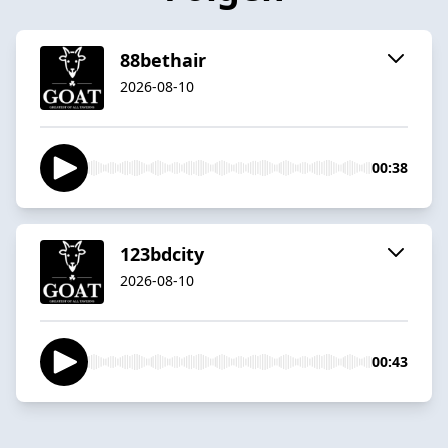
88bethair
2026-08-10
00:38
123bdcity
2026-08-10
00:43