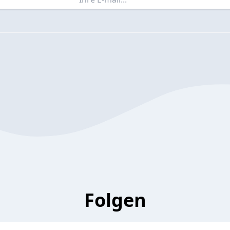
Folgen