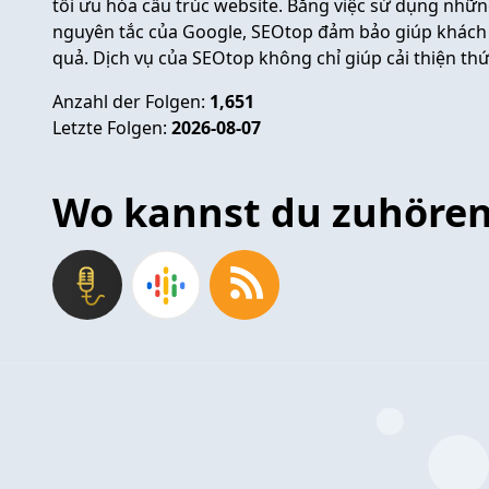
tối ưu hóa cấu trúc website. Bằng việc sử dụng những
nguyên tắc của Google, SEOtop đảm bảo giúp khách 
quả. Dịch vụ của SEOtop không chỉ giúp cải thiện th
Anzahl der Folgen:
1,651
Letzte Folgen:
2026-08-07
Wo kannst du zuhöre