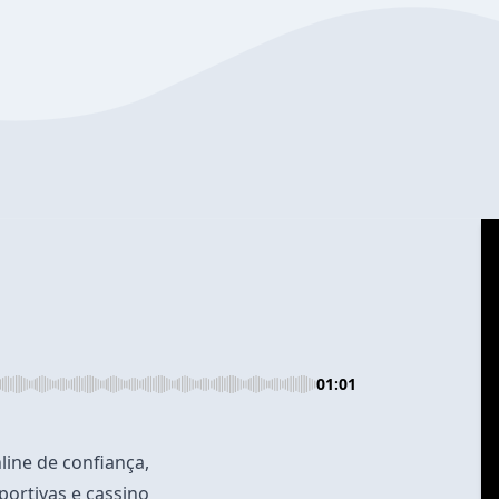
01:01
ine de confiança,
ortivas e cassino