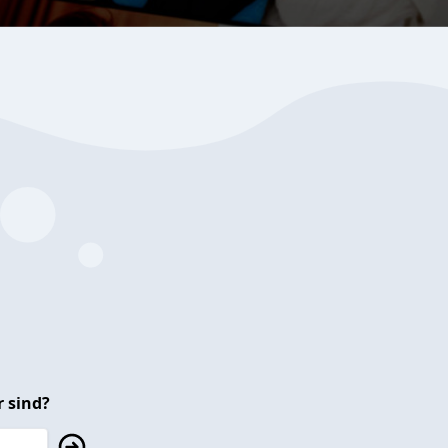
 sind?