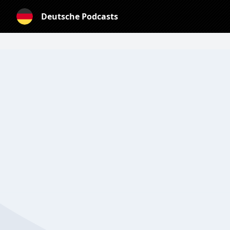
Deutsche Podcasts