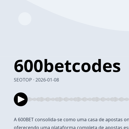
600betcodes
SEOTOP · 2026-01-08
A
600BET
consolida-se como uma casa de apostas onl
oferecendo uma plataforma completa de apostas esp