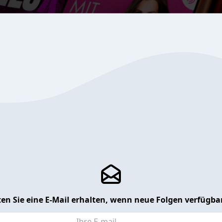
en Sie eine E-Mail erhalten, wenn neue Folgen verfügbar