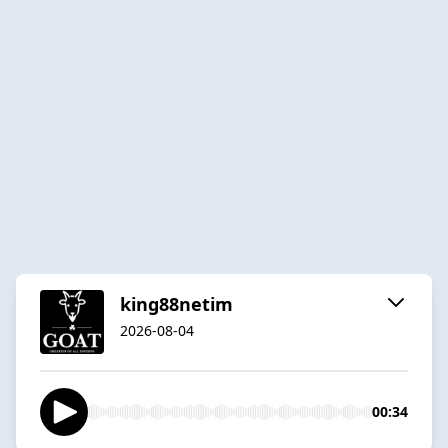
king88netim
2026-08-04
00:34