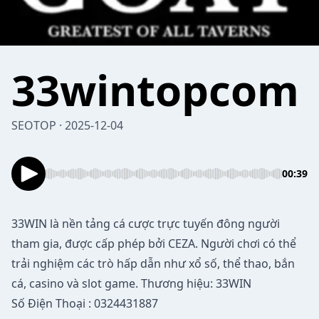
33wintopcom
SEOTOP · 2025-12-04
00:39
33WIN
là nền tảng cá cược trực tuyến đông người
tham gia, được cấp phép bởi CEZA. Người chơi có thể
trải nghiệm các trò hấp dẫn như xổ số, thể thao, bắn
cá, casino và slot game. Thương hiệu: 33WIN
Số Điện Thoại : 0324431887