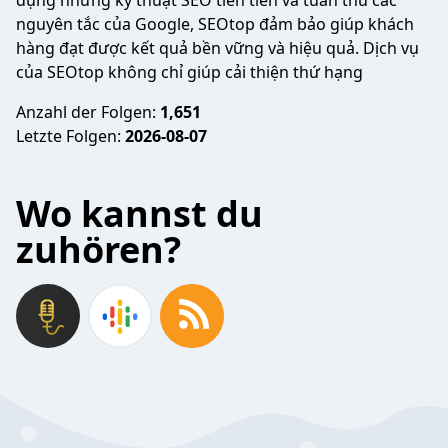
dụng những kỹ thuật SEO tiên tiến và tuân thủ các
nguyên tắc của Google, SEOtop đảm bảo giúp khách
hàng đạt được kết quả bền vững và hiệu quả. Dịch vụ
của SEOtop không chỉ giúp cải thiện thứ hạng
Anzahl der Folgen:
1,651
Letzte Folgen:
2026-08-07
Wo kannst du
zuhören?