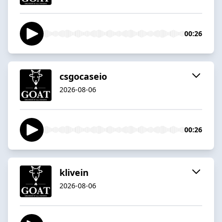
00:26
csgocaseio
2026-08-06
00:26
klivein
2026-08-06