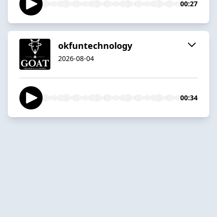
00:27
okfuntechnology
2026-08-04
00:34