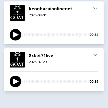
keonhacaionlinenet
2026-08-01
00:34
8xbet71live
2026-07-29
00:39