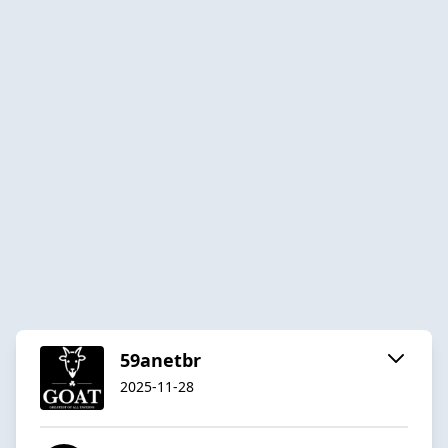
59anetbr
2025-11-28