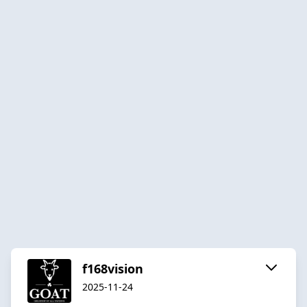
f168vision
2025-11-24