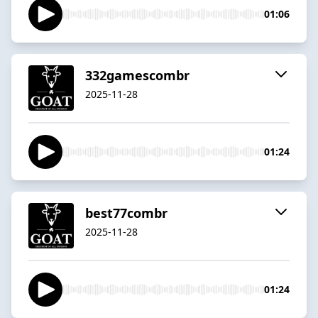
01:06
332gamescombr
2025-11-28
01:24
best77combr
2025-11-28
01:24