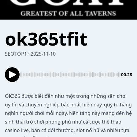
ok365tfit
SEOTOP1 · 2025-11-10
00:28
OK365
được biết đến như một trong những sân chơi
uy tín và chuyên nghiệp bậc nhất hiện nay, quy tụ hàng
nghìn người chơi mỗi ngày. Nền tảng này mang đến hệ
sinh thái trò chơi phong phú như cá cược thể thao,
casino live, bắn cá đổi thưởng, slot nổ hũ và nhiều tựa