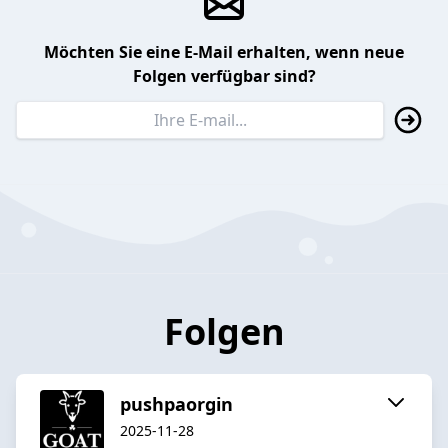
Möchten Sie eine E-Mail erhalten, wenn neue
Folgen verfügbar sind?
Folgen
pushpaorgin
2025-11-28