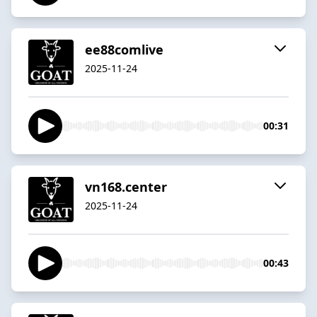
ee88comlive
2025-11-24
00:31
vn168.center
2025-11-24
00:43