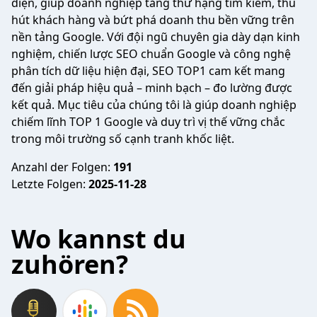
diện, giúp doanh nghiệp tăng thứ hạng tìm kiếm, thu
hút khách hàng và bứt phá doanh thu bền vững trên
nền tảng Google. Với đội ngũ chuyên gia dày dạn kinh
nghiệm, chiến lược SEO chuẩn Google và công nghệ
phân tích dữ liệu hiện đại, SEO TOP1 cam kết mang
đến giải pháp hiệu quả – minh bạch – đo lường được
kết quả. Mục tiêu của chúng tôi là giúp doanh nghiệp
chiếm lĩnh TOP 1 Google và duy trì vị thế vững chắc
trong môi trường số cạnh tranh khốc liệt.
Anzahl der Folgen:
191
Letzte Folgen:
2025-11-28
Wo kannst du
zuhören?