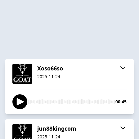
Xoso66so
2025-11-24
00:45
jun88kingcom
2025-11-24