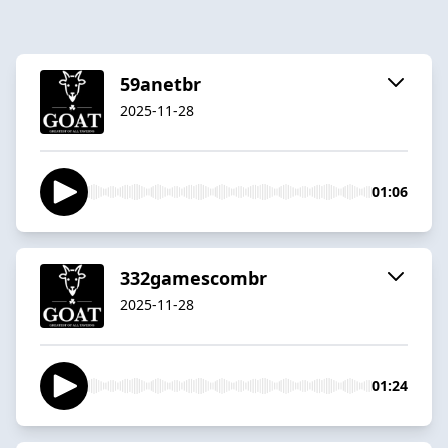
59anetbr
2025-11-28
01:06
332gamescombr
2025-11-28
01:24