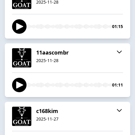
2025-11-28
01:15
11aascombr
2025-11-28
01:11
c168kim
2025-11-27