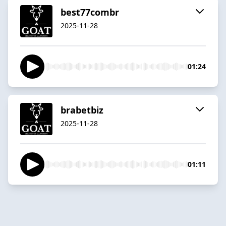
best77combr
2025-11-28
01:24
brabetbiz
2025-11-28
01:11