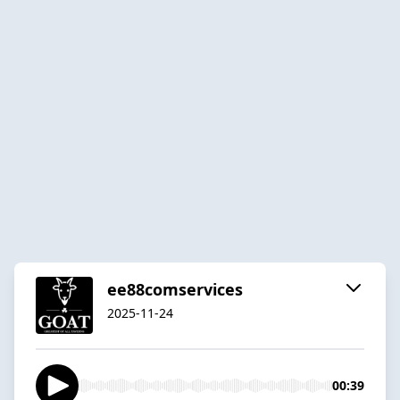
ee88comservices
2025-11-24
00:39