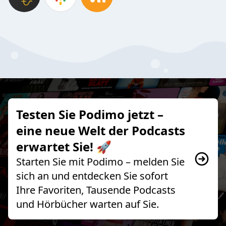
Testen Sie Podimo jetzt –
eine neue Welt der Podcasts
erwartet Sie! 🚀
Starten Sie mit Podimo – melden Sie
sich an und entdecken Sie sofort
Ihre Favoriten, Tausende Podcasts
und Hörbücher warten auf Sie.