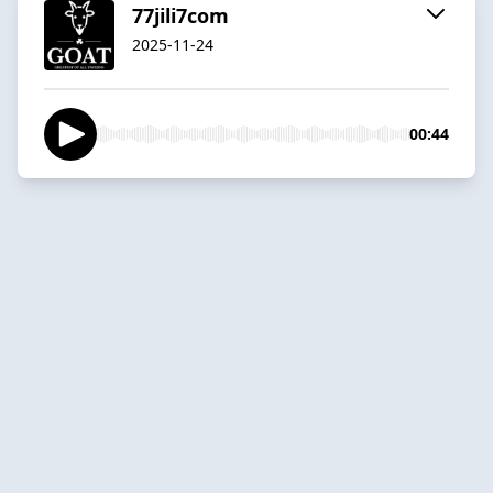
77jili7com
2025-11-24
00:44