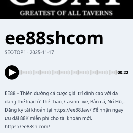
ee88shcom
SEOTOP1 · 2025-11-17
00:22
EE88
– Thiên đường cá cược giải trí đỉnh cao với đa
dạng thể loại từ: thể thao, Casino live, Bắn cá, Nổ Hũ,...
Đăng ký tài khoản tại https://ee88.law/ để nhận ngay
ưu đãi 88K miễn phí cho tài khoản mới.
https://ee88sh.com/