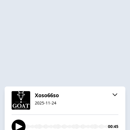
Xoso66so
2025-11-24
00:45