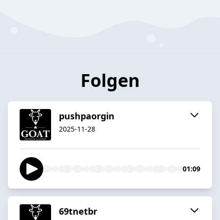
Folgen
pushpaorgin
2025-11-28
01:09
69tnetbr