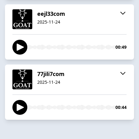
eejl33com
2025-11-24
00:49
77jili7com
2025-11-24
00:44