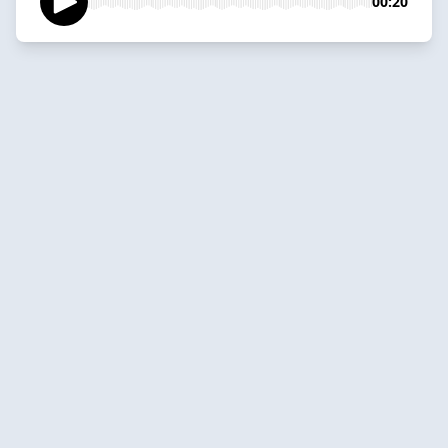
00:20