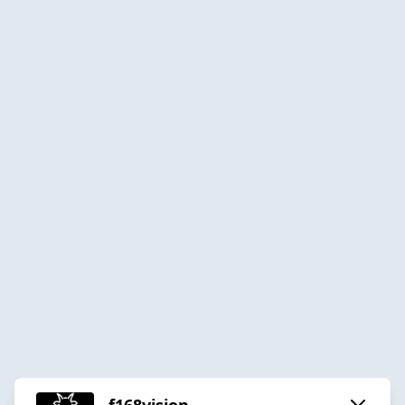
f168vision