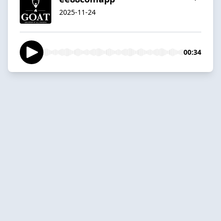
2025-11-24
00:34