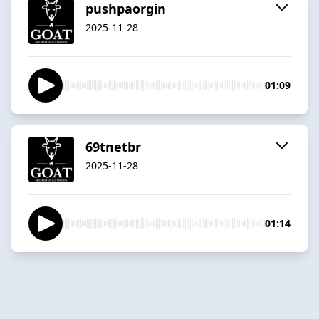
pushpaorgin
2025-11-28
01:09
69tnetbr
2025-11-28
01:14