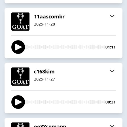
11aascombr
2025-11-28
01:11
c168kim
2025-11-27
00:31
ee88comapp