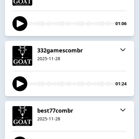
01:06
332gamescombr
2025-11-28
01:24
best77combr
2025-11-28