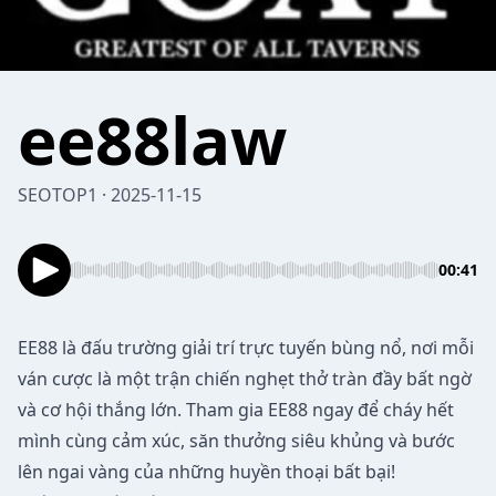
ee88law
SEOTOP1 · 2025-11-15
00:41
EE88
là đấu trường giải trí trực tuyến bùng nổ, nơi mỗi
ván cược là một trận chiến nghẹt thở tràn đầy bất ngờ
và cơ hội thắng lớn. Tham gia EE88 ngay để cháy hết
mình cùng cảm xúc, săn thưởng siêu khủng và bước
lên ngai vàng của những huyền thoại bất bại!