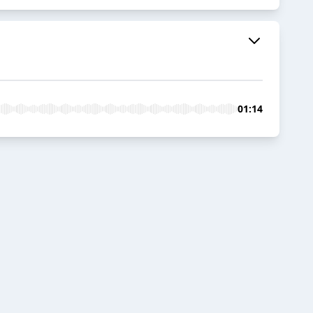
01:14