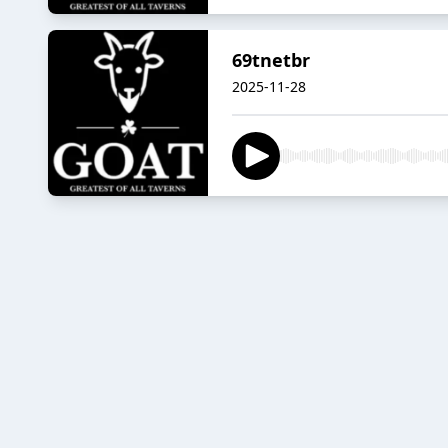
69tnetbr
2025-11-28