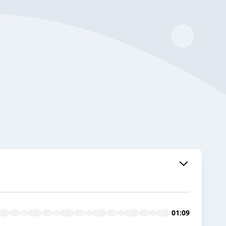
01:09