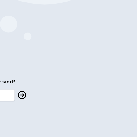
 sind?