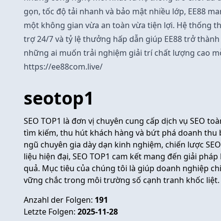
gọn, tốc độ tải nhanh và bảo mật nhiều lớp, EE88 m
một không gian vừa an toàn vừa tiện lợi. Hệ thống th
trợ 24/7 và tỷ lệ thưởng hấp dẫn giúp EE88 trở thàn
những ai muốn trải nghiệm giải trí chất lượng cao m
https://ee88com.live/
seotop1
SEO TOP1 là đơn vị chuyên cung cấp dịch vụ SEO toà
tìm kiếm, thu hút khách hàng và bứt phá doanh thu 
ngũ chuyên gia dày dạn kinh nghiệm, chiến lược SE
liệu hiện đại, SEO TOP1 cam kết mang đến giải pháp
quả. Mục tiêu của chúng tôi là giúp doanh nghiệp chi
vững chắc trong môi trường số cạnh tranh khốc liệt.
Anzahl der Folgen:
191
Letzte Folgen:
2025-11-28