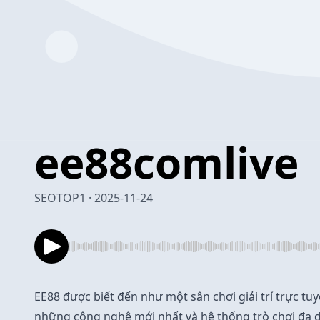
ee88comlive
SEOTOP1 · 2025-11-24
EE88
được biết đến như một sân chơi giải trí trực tuyế
những công nghệ mới nhất và hệ thống trò chơi đa dạ