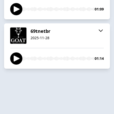
01:09
69tnetbr
2025-11-28
01:14