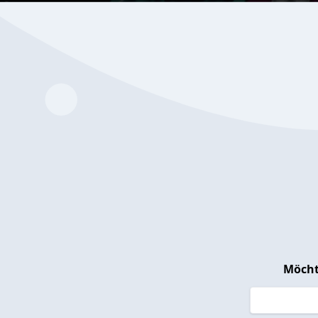
Möcht