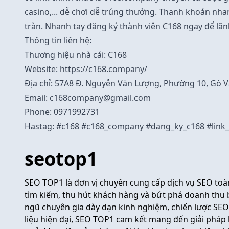
casino,... dễ chơi dễ trúng thưởng. Thanh khoản nh
tràn. Nhanh tay đăng ký thành viên C168 ngay để lãnh
Thông tin liên hệ:
Thương hiệu nhà cái: C168
Website:
https://c168.company/
Địa chỉ: 57A8 Đ. Nguyễn Văn Lượng, Phường 10, Gò V
Email:
c168company@gmail.com
Phone: 0971992731
Hastag: #c168 #c168_company #dang_ky_c168 #link
seotop1
SEO TOP1 là đơn vị chuyên cung cấp dịch vụ SEO toà
tìm kiếm, thu hút khách hàng và bứt phá doanh thu 
ngũ chuyên gia dày dạn kinh nghiệm, chiến lược SE
liệu hiện đại, SEO TOP1 cam kết mang đến giải pháp