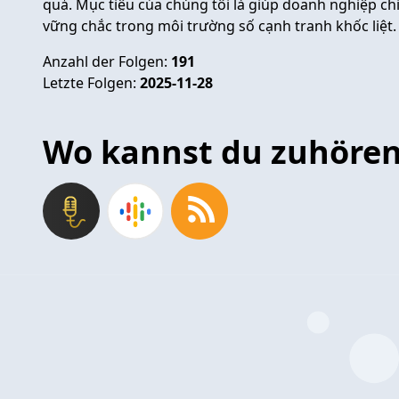
quả. Mục tiêu của chúng tôi là giúp doanh nghiệp chi
vững chắc trong môi trường số cạnh tranh khốc liệt.
Anzahl der Folgen:
191
Letzte Folgen:
2025-11-28
Wo kannst du zuhöre