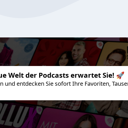
ue Welt der Podcasts erwartet Sie! 🚀
 an und entdecken Sie sofort Ihre Favoriten, Ta