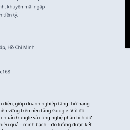
anh, khuyến mãi ngập
 tiền tỷ.
ấp, Hồ Chí Minh
_c168
n diện, giúp doanh nghiệp tăng thứ hạng
bền vững trên nền tảng Google. Với đội
O chuẩn Google và công nghệ phân tích dữ
 hiệu quả – minh bạch – đo lường được kết