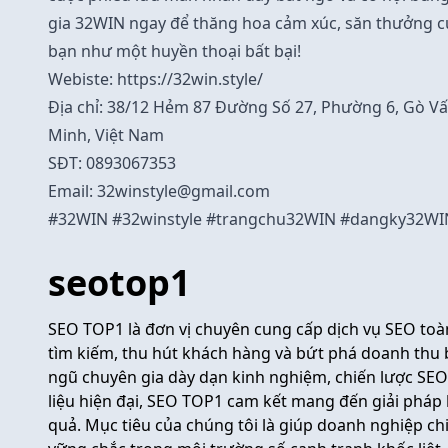
gia 32WIN ngay để thăng hoa cảm xúc, săn thưởng c
bạn như một huyền thoại bất bại!
Webiste:
https://32win.style/
Địa chỉ: 38/12 Hẻm 87 Đường Số 27, Phường 6, Gò V
Minh, Việt Nam
SĐT: 0893067353
Email:
32winstyle@gmail.com
#32WIN #32winstyle #trangchu32WIN #dangky32WI
seotop1
SEO TOP1 là đơn vị chuyên cung cấp dịch vụ SEO toà
tìm kiếm, thu hút khách hàng và bứt phá doanh thu 
ngũ chuyên gia dày dạn kinh nghiệm, chiến lược SE
liệu hiện đại, SEO TOP1 cam kết mang đến giải pháp
quả. Mục tiêu của chúng tôi là giúp doanh nghiệp chi