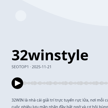
32winstyle
SEOTOP1 · 2025-11-21
32WIN
là nhà cái giải trí trực tuyến rực lửa, nơi mỗi
cuộc phiêu lưu mãn nhãn đầy bất ngờ và cơ hội bù