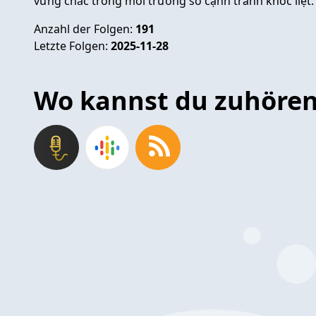
vững chắc trong môi trường số cạnh tranh khốc liệt.
Anzahl der Folgen:
191
Letzte Folgen:
2025-11-28
Wo kannst du zuhöre