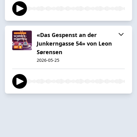
«Das Gespenst an der
Junkerngasse 54» von Leon
Sørensen
2026-05-25