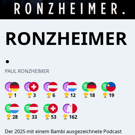
RONZHEIMER
.
PAUL RONZHEIMER
1
3
6
12
18
19
28
33
53
162
Der 2025 mit einem Bambi ausgezeichnete Podcast