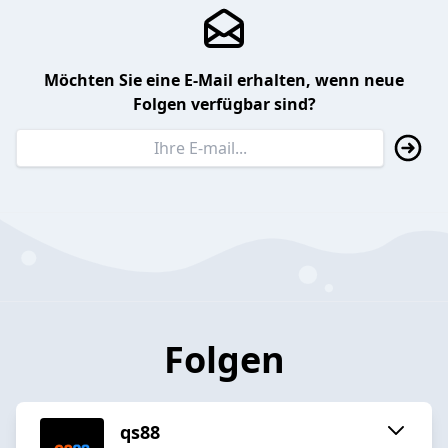
Möchten Sie eine E-Mail erhalten, wenn neue
Folgen verfügbar sind?
Folgen
qs88