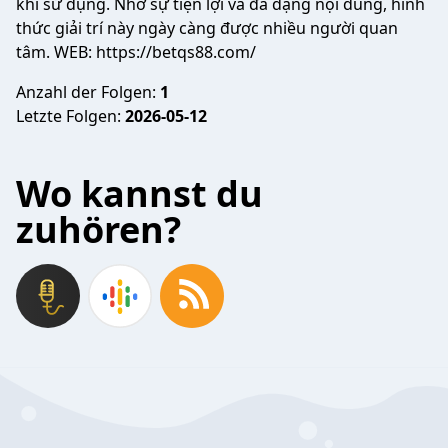
khi sử dụng. Nhờ sự tiện lợi và đa dạng nội dung, hình
thức giải trí này ngày càng được nhiều người quan
tâm. WEB:
https://betqs88.com/
Anzahl der Folgen:
1
Letzte Folgen:
2026-05-12
Wo kannst du
zuhören?