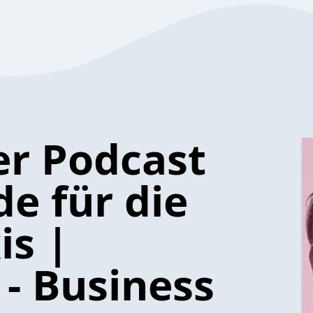
er Podcast
e für die
is |
- Business