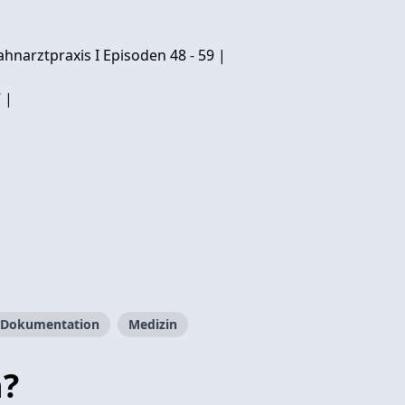
ahnarztpraxis I Episoden 48 - 59 |
 |
Dokumentation
Medizin
n?