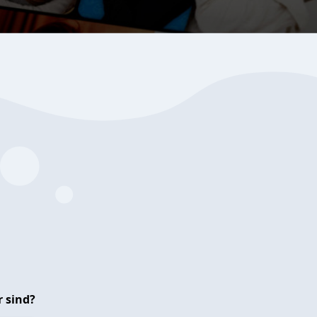
 sind?