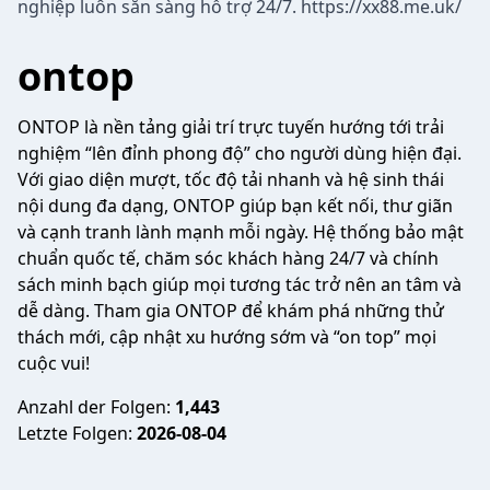
nghiệp luôn sẵn sàng hỗ trợ 24/7.
https://xx88.me.uk/
ontop
ONTOP là nền tảng giải trí trực tuyến hướng tới trải
nghiệm “lên đỉnh phong độ” cho người dùng hiện đại.
Với giao diện mượt, tốc độ tải nhanh và hệ sinh thái
nội dung đa dạng, ONTOP giúp bạn kết nối, thư giãn
và cạnh tranh lành mạnh mỗi ngày. Hệ thống bảo mật
chuẩn quốc tế, chăm sóc khách hàng 24/7 và chính
sách minh bạch giúp mọi tương tác trở nên an tâm và
dễ dàng. Tham gia ONTOP để khám phá những thử
thách mới, cập nhật xu hướng sớm và “on top” mọi
cuộc vui!
Anzahl der Folgen:
1,443
Letzte Folgen:
2026-08-04