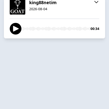
king88netim
2026-08-04
00:34