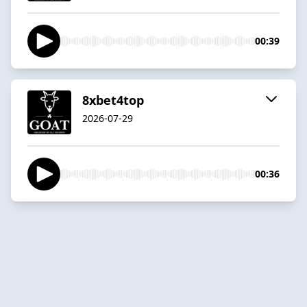
00:39
8xbet4top
2026-07-29
00:36