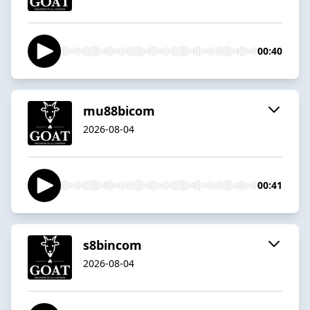
00:40
mu88bicom
2026-08-04
00:41
s8bincom
2026-08-04