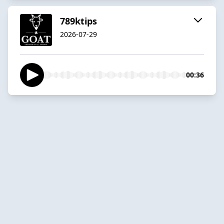
789ktips
2026-07-29
00:36