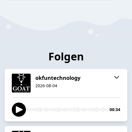
Folgen
okfuntechnology
2026-08-04
00:34