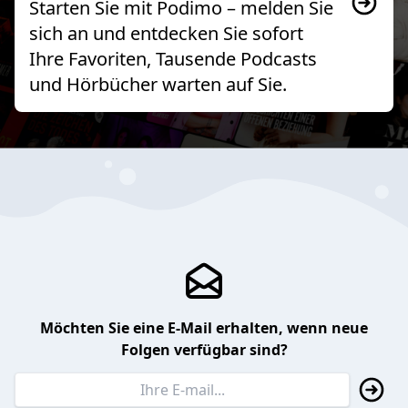
Starten Sie mit Podimo – melden Sie
sich an und entdecken Sie sofort
Ihre Favoriten, Tausende Podcasts
und Hörbücher warten auf Sie.
Möchten Sie eine E-Mail erhalten, wenn neue
Folgen verfügbar sind?