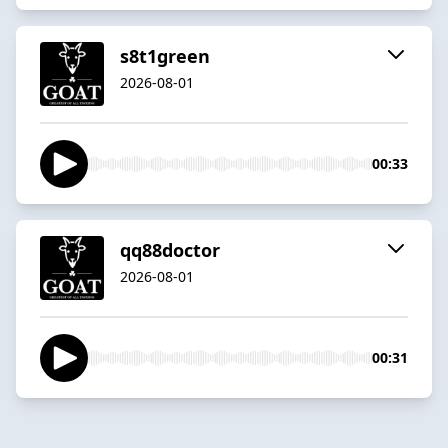
s8t1green
2026-08-01
00:33
qq88doctor
2026-08-01
00:31