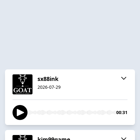
sx88ink
2026-07-29
00:31
kim99game