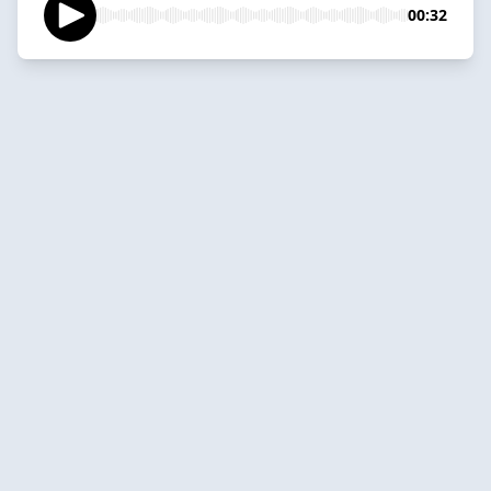
00:32