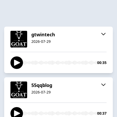
gtwintech
2026-07-29
00:35
55qqblog
2026-07-29
00:37