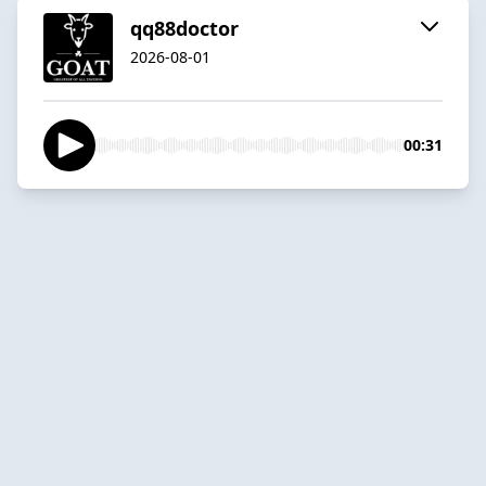
qq88doctor
2026-08-01
00:31