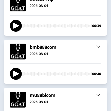
2026-08-04
00:39
bmb888com
2026-08-04
00:40
mu88bicom
2026-08-04