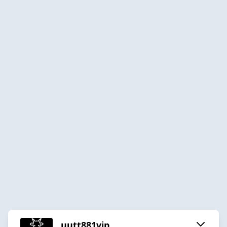
uutt881vip