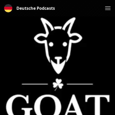
Deutsche Podcasts