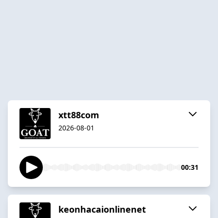
xtt88com
2026-08-01
00:31
keonhacaionlinenet