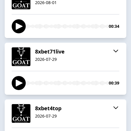
2026-08-01
00:34
8xbet71live
2026-07-29
00:39
8xbet4top
2026-07-29