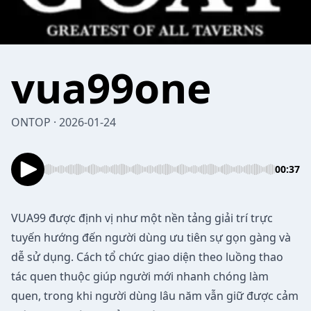
vua99one
ONTOP · 2026-01-24
00:37
VUA99
được định vị như một nền tảng giải trí trực
tuyến hướng đến người dùng ưu tiên sự gọn gàng và
dễ sử dụng. Cách tổ chức giao diện theo luồng thao
tác quen thuộc giúp người mới nhanh chóng làm
quen, trong khi người dùng lâu năm vẫn giữ được cảm