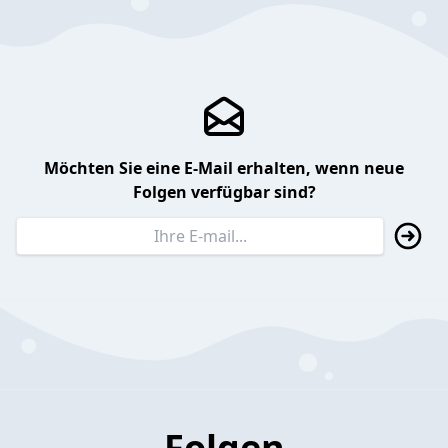
Möchten Sie eine E-Mail erhalten, wenn neue
Folgen verfügbar sind?
Folgen