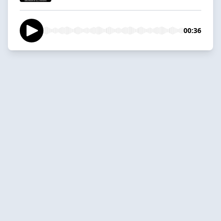
00:36