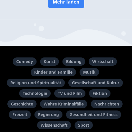
Mehr laden
Comedy
Kunst
Bildung
Wirtschaft
Kinder und Familie
Musik
Religion und Spiritualität
Gesellschaft und Kultur
Technologie
TV und Film
Fiktion
Geschichte
Wahre Kriminalfälle
Nachrichten
Freizeit
Regierung
Gesundheit und Fitness
Wissenschaft
Sport