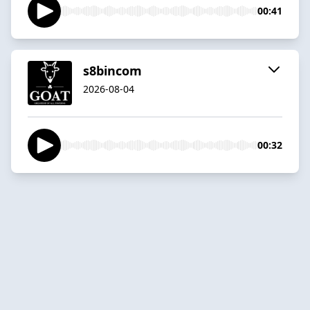
00:41
s8bincom
2026-08-04
00:32