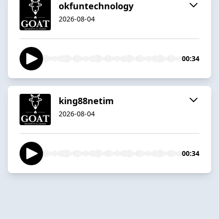
okfuntechnology
2026-08-04
00:34
king88netim
2026-08-04
00:34