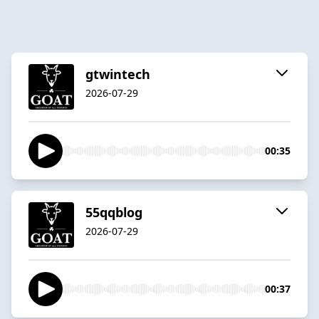
gtwintech
2026-07-29
00:35
55qqblog
2026-07-29
00:37