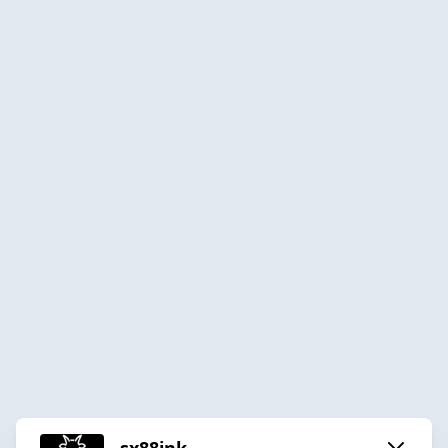
sx88ink