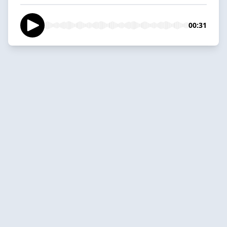
00:31