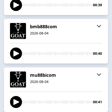
00:39
bmb888com
2026-08-04
00:40
mu88bicom
2026-08-04
00:41