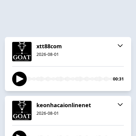
xtt88com
2026-08-01
00:31
keonhacaionlinenet
2026-08-01