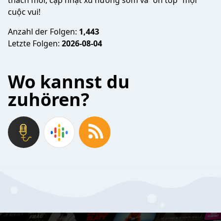
thách mới, cập nhật xu hướng sớm và “on top” mọi
cuộc vui!
Anzahl der Folgen:
1,443
Letzte Folgen:
2026-08-04
Wo kannst du
zuhören?