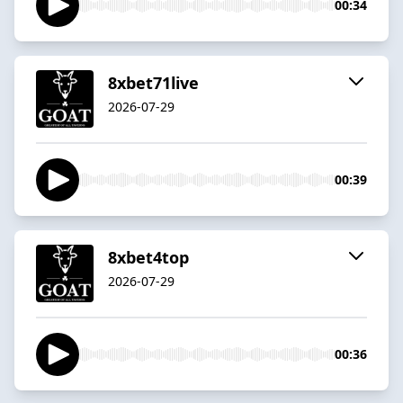
00:34
8xbet71live
2026-07-29
00:39
8xbet4top
2026-07-29
00:36