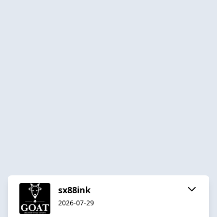
sx88ink
2026-07-29