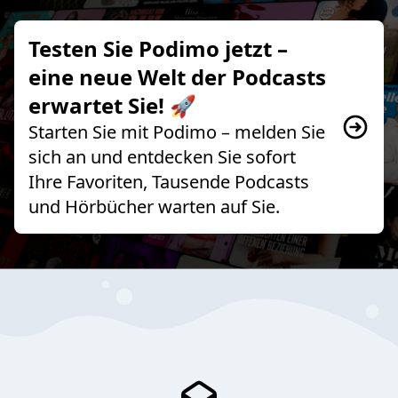
Testen Sie Podimo jetzt –
eine neue Welt der Podcasts
erwartet Sie! 🚀
Starten Sie mit Podimo – melden Sie
sich an und entdecken Sie sofort
Ihre Favoriten, Tausende Podcasts
und Hörbücher warten auf Sie.