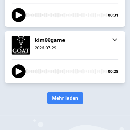
00:31
kim99game
2026-07-29
00:28
Mehr laden