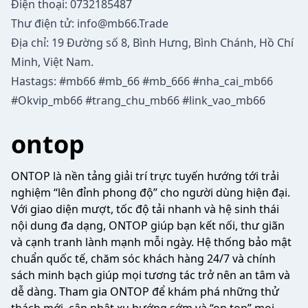
Điện thoại: 0732185487
Thư điện tử:
info@mb66.Trade
Địa chỉ: 19 Đường số 8, Bình Hưng, Bình Chánh, Hồ Chí
Minh, Việt Nam.
Hastags: #mb66 #mb_66 #mb_666 #nha_cai_mb66
#Okvip_mb66 #trang_chu_mb66 #link_vao_mb66
ontop
ONTOP là nền tảng giải trí trực tuyến hướng tới trải
nghiệm “lên đỉnh phong độ” cho người dùng hiện đại.
Với giao diện mượt, tốc độ tải nhanh và hệ sinh thái
nội dung đa dạng, ONTOP giúp bạn kết nối, thư giãn
và cạnh tranh lành mạnh mỗi ngày. Hệ thống bảo mật
chuẩn quốc tế, chăm sóc khách hàng 24/7 và chính
sách minh bạch giúp mọi tương tác trở nên an tâm và
dễ dàng. Tham gia ONTOP để khám phá những thử