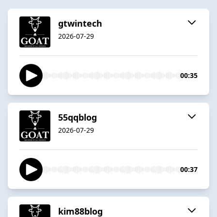
gtwintech
2026-07-29
00:35
55qqblog
2026-07-29
00:37
kim88blog