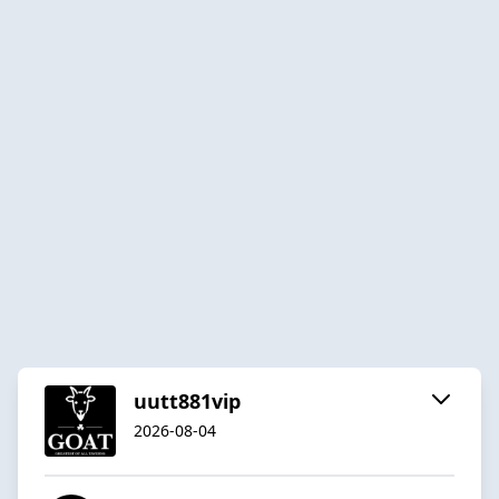
uutt881vip
2026-08-04