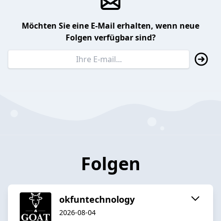
Möchten Sie eine E-Mail erhalten, wenn neue
Folgen verfügbar sind?
Folgen
okfuntechnology
2026-08-04