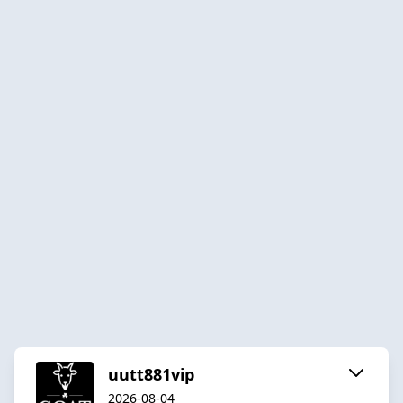
uutt881vip
2026-08-04