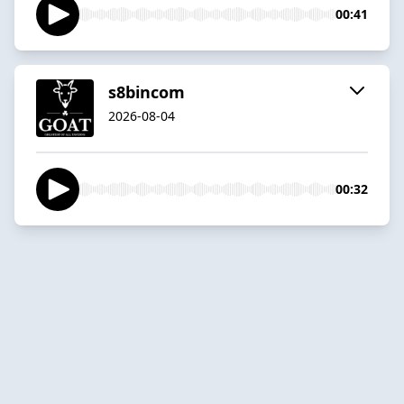
00:41
s8bincom
2026-08-04
00:32