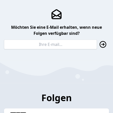
Möchten Sie eine E-Mail erhalten, wenn neue
Folgen verfügbar sind?
Folgen