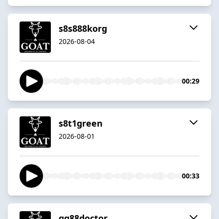
s8s888korg
2026-08-04
00:29
s8t1green
2026-08-01
00:33
qq88doctor