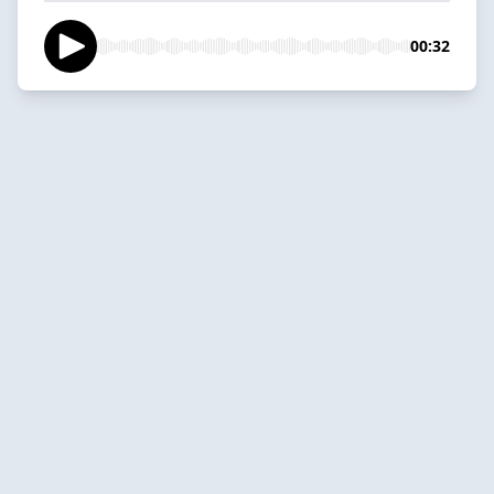
00:32