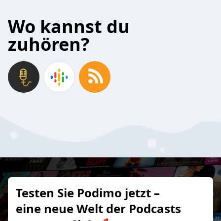
Wo kannst du
zuhören?
Testen Sie Podimo jetzt –
eine neue Welt der Podcasts