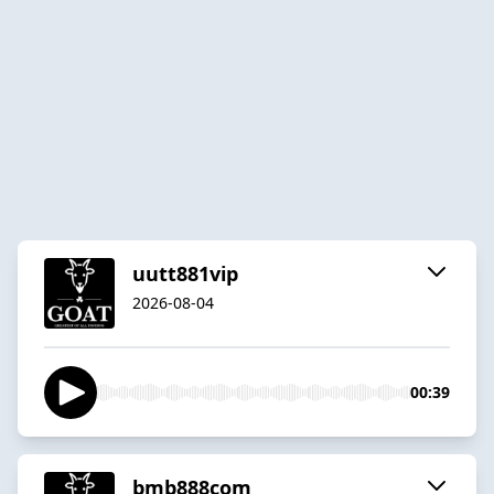
uutt881vip
2026-08-04
00:39
bmb888com