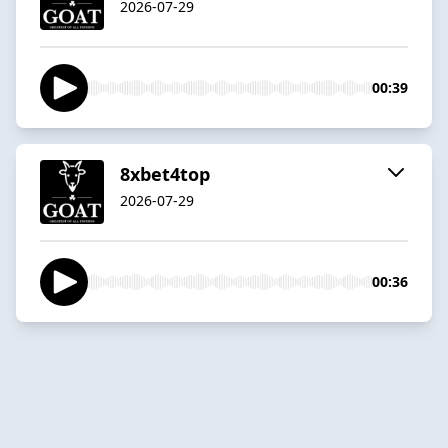
2026-07-29
00:39
8xbet4top
2026-07-29
00:36