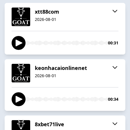
xtt88com
2026-08-01
00:31
keonhacaionlinenet
2026-08-01
00:34
8xbet71live