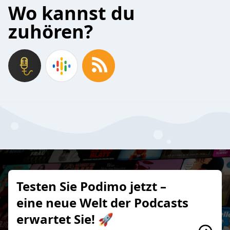
Wo kannst du
zuhören?
Testen Sie Podimo jetzt –
eine neue Welt der Podcasts
erwartet Sie! 🚀