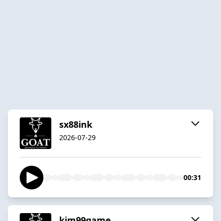
sx88ink
2026-07-29
00:31
kim99game