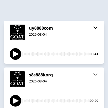
uy8888com
2026-08-04
00:41
s8s888korg
2026-08-04
00:29