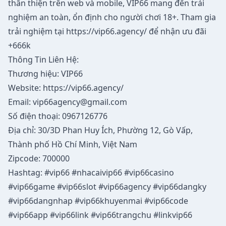
thân thiện trên web và mobile, VIP66 mang đến trải
nghiệm an toàn, ổn định cho người chơi 18+. Tham gia
trải nghiệm tại https://vip66.agency/ để nhận ưu đãi
+666k
Thông Tin Liên Hệ:
Thương hiệu: VIP66
Website:
https://vip66.agency/
Email:
vip66agency@gmail.com
Số điện thoại: 0967126776
Địa chỉ: 30/3D Phan Huy Ích, Phường 12, Gò Vấp,
Thành phố Hồ Chí Minh, Việt Nam
Zipcode: 700000
Hashtag: #vip66 #nhacaivip66 #vip66casino
#vip66game #vip66slot #vip66agency #vip66dangky
#vip66dangnhap #vip66khuyenmai #vip66code
#vip66app #vip66link #vip66trangchu #linkvip66