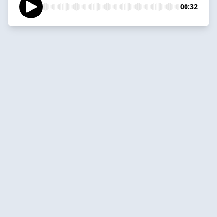
00:32