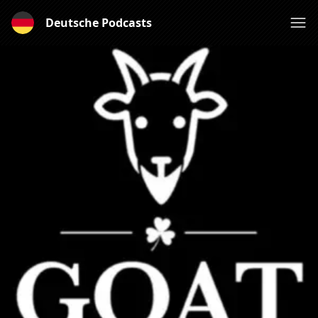
Deutsche Podcasts