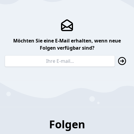
Möchten Sie eine E-Mail erhalten, wenn neue
Folgen verfügbar sind?
Folgen