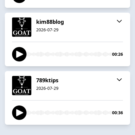
kim88blog
2026-07-29
00:26
789ktips
2026-07-29
00:36