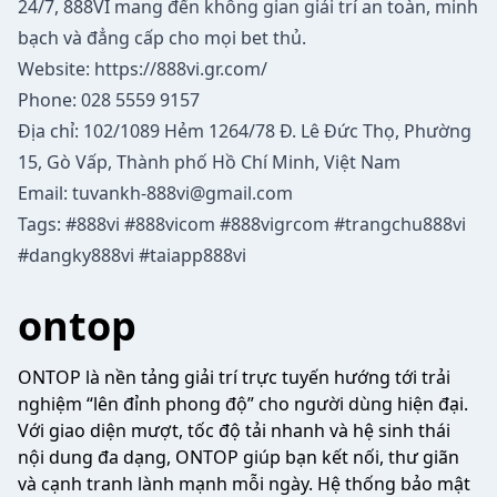
24/7, 888VI mang đến không gian giải trí an toàn, minh
bạch và đẳng cấp cho mọi bet thủ.
Website:
https://888vi.gr.com/
Phone: 028 5559 9157
Địa chỉ: 102/1089 Hẻm 1264/78 Đ. Lê Đức Thọ, Phường
15, Gò Vấp, Thành phố Hồ Chí Minh, Việt Nam
Email:
tuvankh-888vi@gmail.com
Tags: #888vi #888vicom #888vigrcom #trangchu888vi
#dangky888vi #taiapp888vi
ontop
ONTOP là nền tảng giải trí trực tuyến hướng tới trải
nghiệm “lên đỉnh phong độ” cho người dùng hiện đại.
Với giao diện mượt, tốc độ tải nhanh và hệ sinh thái
nội dung đa dạng, ONTOP giúp bạn kết nối, thư giãn
và cạnh tranh lành mạnh mỗi ngày. Hệ thống bảo mật