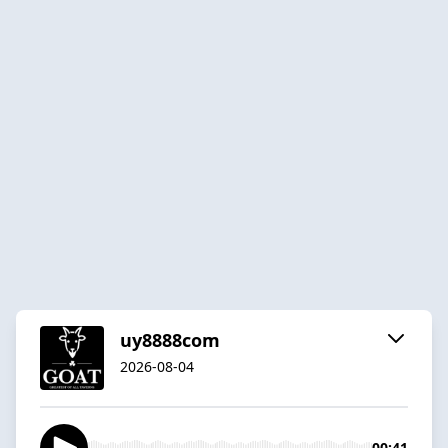
uy8888com
2026-08-04
00:41