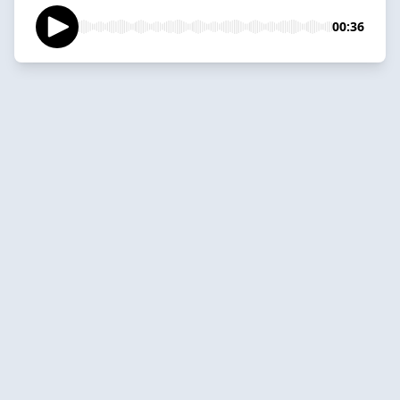
00:36