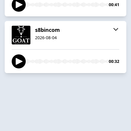
00:41
s8bincom
2026-08-04
00:32