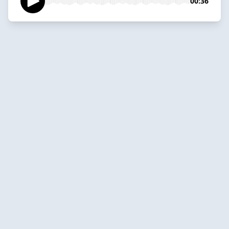
00:36