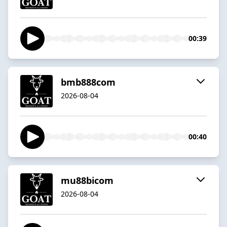
00:39
bmb888com
2026-08-04
00:40
mu88bicom
2026-08-04