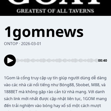
1gomnews
ONTOP · 2026-03-01
00:40
1Gom
là cổng truy cập uy tín giúp người dùng dễ dàng
vào các nhà cái nổi tiếng như Bóng88, Sbobet, M88, và
188BET mà không gặp rào cản từ nhà mạng. Với danh
sách link mới nhất được cập nhật liên tục, 1GOM mang
đến trải nghiệm vào bóng hay xổ số một cách mượt