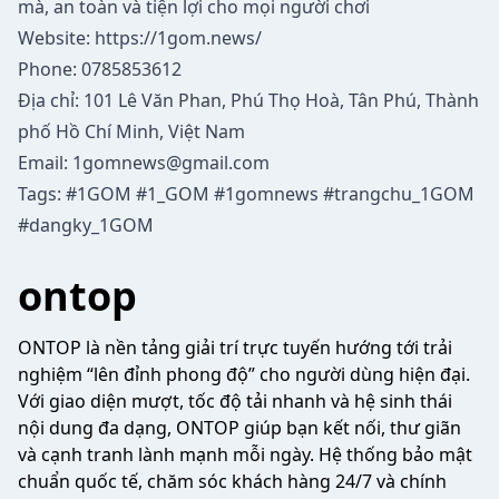
mà, an toàn và tiện lợi cho mọi người chơi
Website:
https://1gom.news/
Phone: 0785853612
Địa chỉ: 101 Lê Văn Phan, Phú Thọ Hoà, Tân Phú, Thành
phố Hồ Chí Minh, Việt Nam
Email:
1gomnews@gmail.com
Tags: #1GOM #1_GOM #1gomnews #trangchu_1GOM
#dangky_1GOM
ontop
ONTOP là nền tảng giải trí trực tuyến hướng tới trải
nghiệm “lên đỉnh phong độ” cho người dùng hiện đại.
Với giao diện mượt, tốc độ tải nhanh và hệ sinh thái
nội dung đa dạng, ONTOP giúp bạn kết nối, thư giãn
và cạnh tranh lành mạnh mỗi ngày. Hệ thống bảo mật
chuẩn quốc tế, chăm sóc khách hàng 24/7 và chính