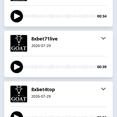
00:34
8xbet71live
2026-07-29
00:39
8xbet4top
2026-07-29