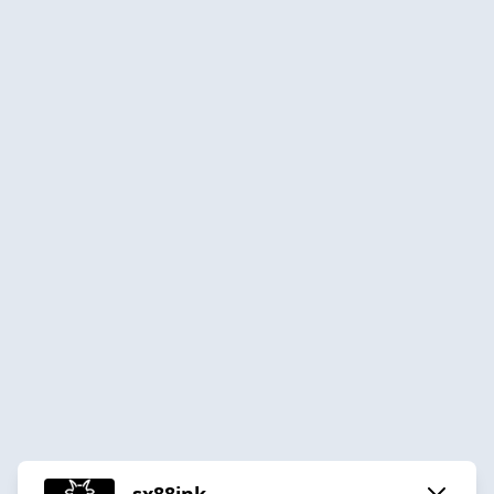
sx88ink