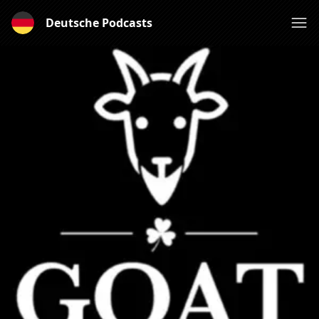
Deutsche Podcasts