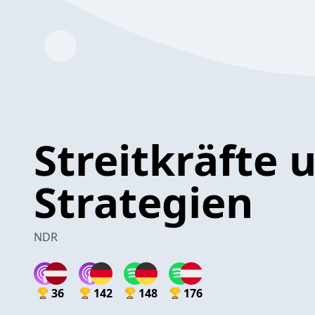
Streitkräfte 
Strategien
NDR
36
142
148
176