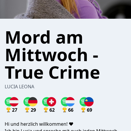
Mord am
Mittwoch -
True Crime
LUCIA LEONA
27
29
62
66
69
Hi und herzlich willkommen! ♥️