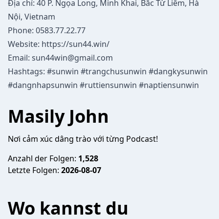
Địa chỉ: 40 P. Ngọa Long, Minh Khai, Bắc Từ Liêm, Hà
Nội, Vietnam
Phone: 0583.77.22.77
Website:
https://sun44.win/
Email:
sun44win@gmail.com
Hashtags: #sunwin #trangchusunwin #dangkysunwin
#dangnhapsunwin #ruttiensunwin #naptiensunwin
Masily John
Nơi cảm xúc dâng trào với từng Podcast!
Anzahl der Folgen:
1,528
Letzte Folgen:
2026-08-07
Wo kannst du