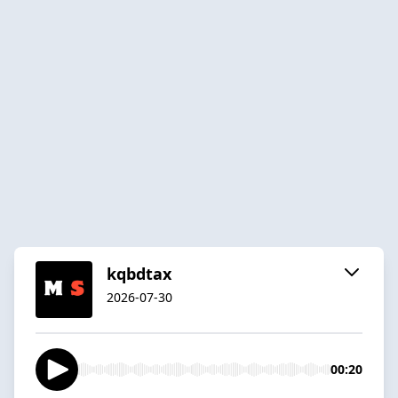
kqbdtax
2026-07-30
00:20