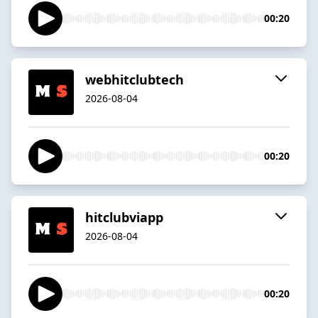
00:20
webhitclubtech
2026-08-04
00:20
hitclubviapp
2026-08-04
00:20