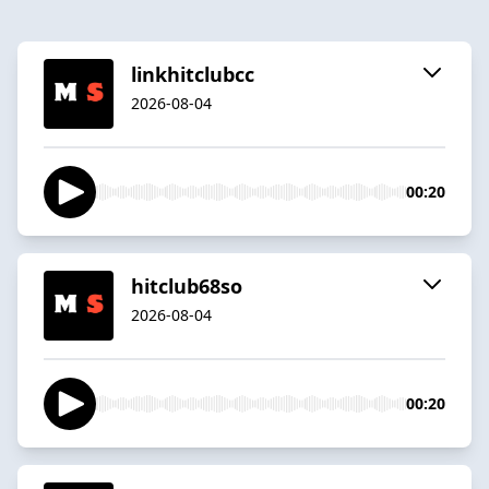
linkhitclubcc
2026-08-04
00:20
hitclub68so
2026-08-04
00:20