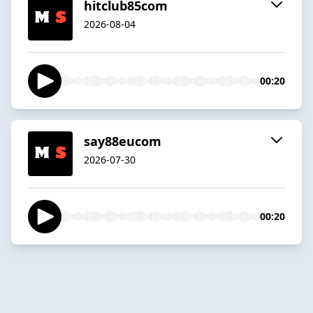
hitclub85com
2026-08-04
00:20
say88eucom
2026-07-30
00:20