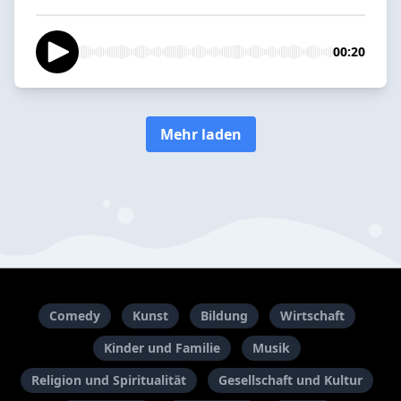
00:20
Mehr laden
Comedy
Kunst
Bildung
Wirtschaft
Kinder und Familie
Musik
Religion und Spiritualität
Gesellschaft und Kultur