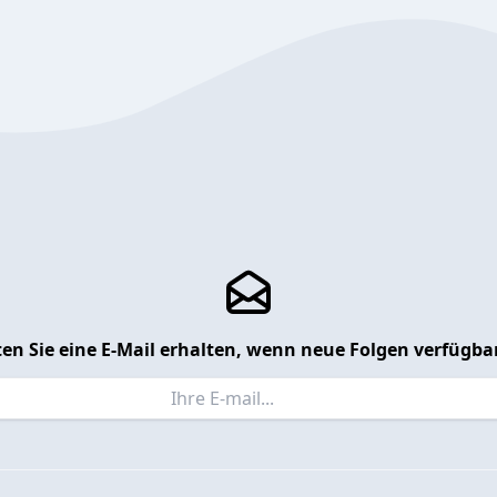
en Sie eine E-Mail erhalten, wenn neue Folgen verfügbar