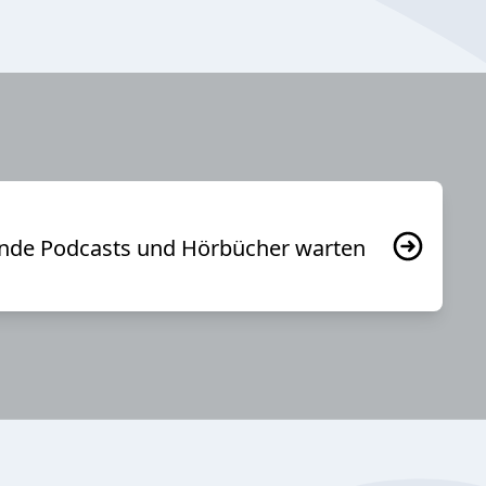
usende Podcasts und Hörbücher warten