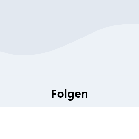
Folgen