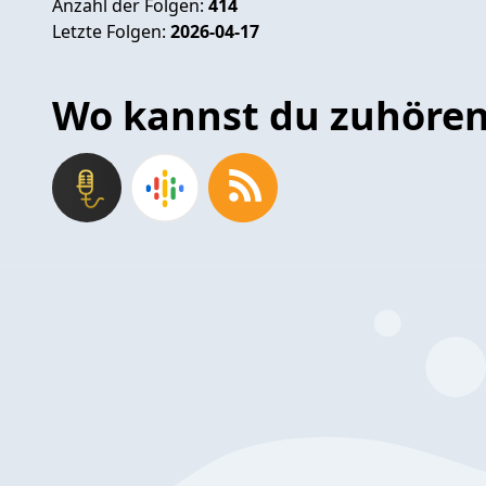
Anzahl der Folgen:
414
Letzte Folgen:
2026-04-17
Wo kannst du zuhöre