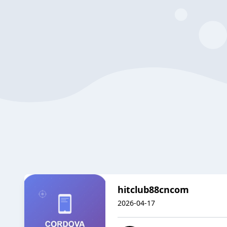
hitclub88cncom
2026-04-17