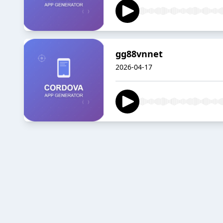
gg88vnnet
2026-04-17