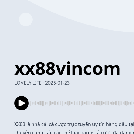
xx88vincom
LOVELY LIFE · 2026-01-23
XX88
là nhà cái cá cược trực tuyến uy tín hàng đầu tạ
chuyên cung cấp các thể loại game cá cược đa dạng 