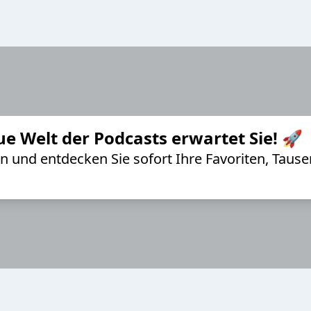
ue Welt der Podcasts erwartet Sie! 🚀
 an und entdecken Sie sofort Ihre Favoriten, Ta