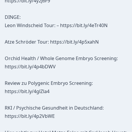
https://bit.ly/4y2J6F9
DINGE:
Leon Windscheid Tour: – https://bit.ly/4eTr40N
Atze Schröder Tour: https://bit.ly/4p5xahN
Orchid Health / Whole Genome Embryo Screening:
https://bit.ly/4p4bDWV
Review zu Polygenic Embryo Screening:
https://bit.ly/4glZla4
RKI / Psychische Gesundheit in Deutschland:
https://bit.ly/4p2VbWE