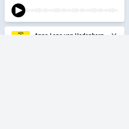
Anna-Lena von Hodenberg
(HateAid) – Wer traut sich
noch etwas zu sagen?
2026-07-19
Ilka Bessin – Lachen sie mit
dir oder über dich?
2026-07-15