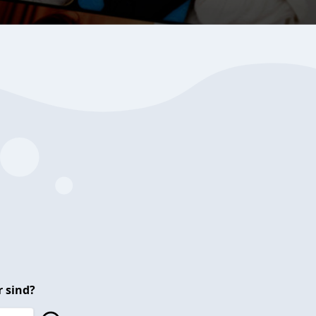
 sind?