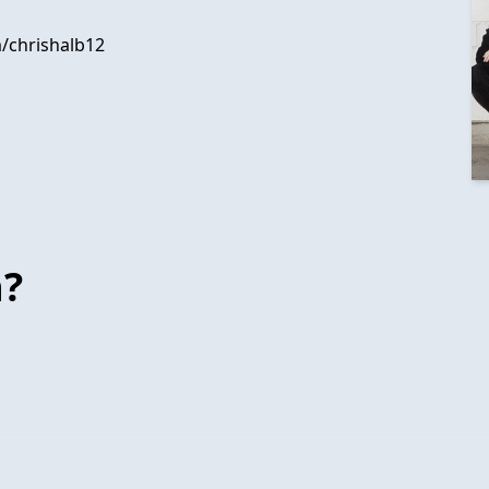
m/chrishalb12
n?