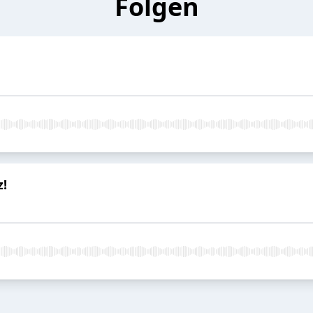
Folgen
z!