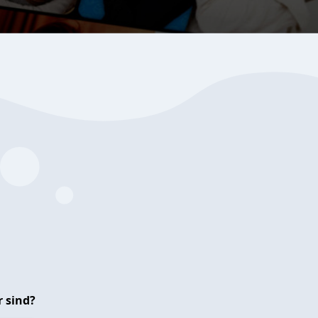
 sind?