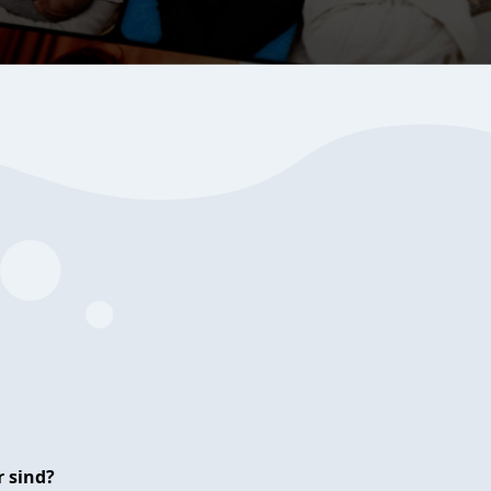
 sind?