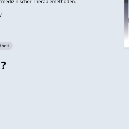
ärmedizinischer Therapiemethoden.
/
dheit
n?