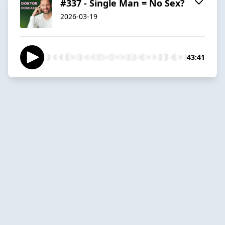
#337 - Single Man = No Sex?
2026-03-19
43:41