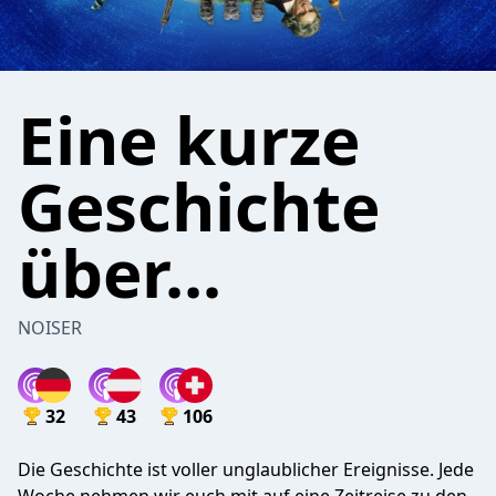
Eine kurze
Geschichte
über...
NOISER
32
43
106
Die Geschichte ist voller unglaublicher Ereignisse. Jede