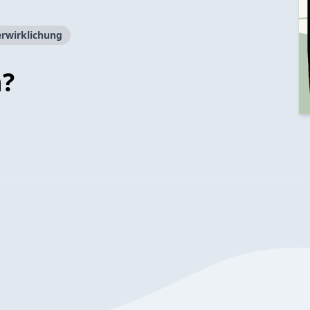
erwirklichung
n?