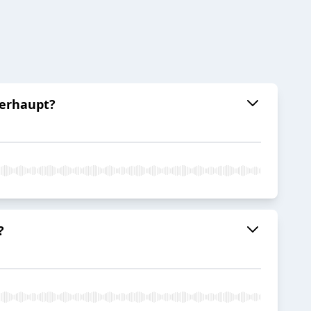
berhaupt?
?