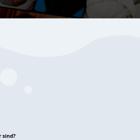
 sind?