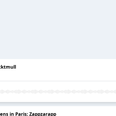
cktmull
eens in Paris: Zappzarapp