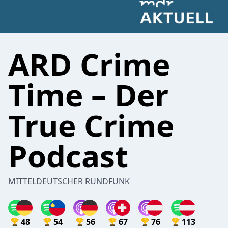
ARD Crime
Time – Der
True Crime
Podcast
MITTELDEUTSCHER RUNDFUNK
48
54
56
67
76
113