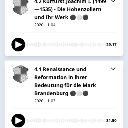
4.2 Kurfürst Joachim I. (1499
—1535) - Die Hohenzollern
und Ihr Werk ⚫️⚪️⚫️
2020-11-04
29:17
4.1 Renaissance und
Reformation in ihrer
Bedeutung für die Mark
Brandenburg ⚫️⚪️⚫️
2020-11-03
31:50